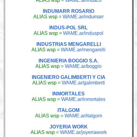
ALIAS wsp =
WAME.ar/indaco
INDUMARR ROSARIO
ALIAS wsp =
WAME.ar/indumarr
INDUS-POL SRL
ALIAS wsp =
WAME.ar/induspol
INDUSTRIAS MENGARELLI
ALIAS wsp =
WAME.ar/mengarelli
INGENIERIA BOGGIO S.A.
ALIAS wsp =
WAME.ar/boggio
INGENIERO GALIMBERTI Y CIA
ALIAS wsp =
WAME.ar/galimberti
INMORTALES
ALIAS wsp =
WAME.ar/inmortales
ITALGOM
ALIAS wsp =
WAME.ar/italgom
JOYERIA WORK
ALIAS wsp =
WAME.ar/joyeriawork