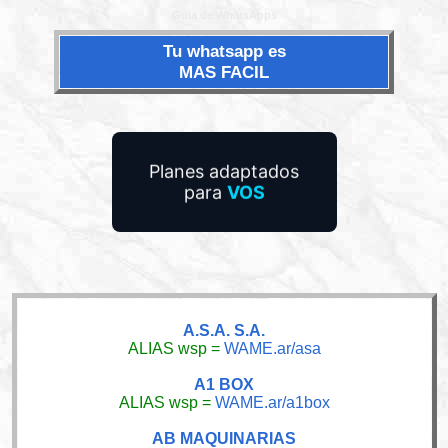
Guia de WhatsApps
Tu whatsapp es
MAS FACIL
Planes adaptados
para
VOS
A.S.A. S.A.
ALIAS wsp =
WAME.ar/asa
A1 BOX
ALIAS wsp =
WAME.ar/a1box
AB MAQUINARIAS