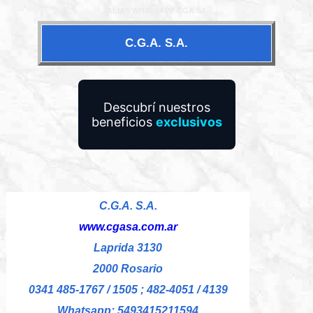
ALIAS WHATSAPP CGA SA
C.G.A. S.A.
Descubrí nuestros
beneficios
exclusivos
C.G.A. S.A.
www.cgasa.com.ar
Laprida 3130
2000 Rosario
0341 485-1767 / 1505 ; 482-4051 / 4139
Whatsapp: 5493415211594