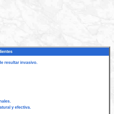
lientes
 resultar invasivo.
nales.
tural y efectiva.