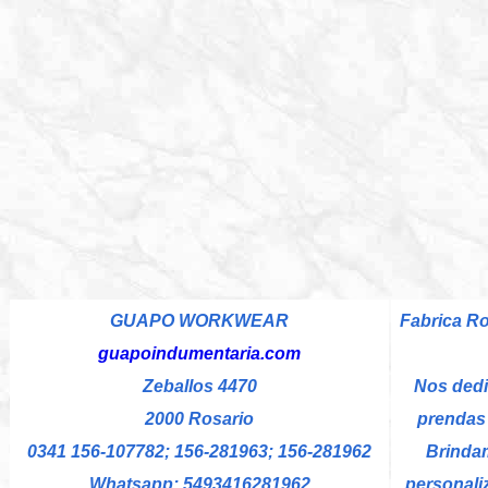
GUAPO WORKWEAR
Fabrica Ro
guapoindumentaria.com
Zeballos 4470
Nos dedi
2000 Rosario
prendas 
0341 156-107782; 156-281963; 156-281962
Brinda
Whatsapp: 5493416281962
personali